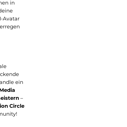
nen in
deine
I-Avatar
 erregen
ale
uckende
andle ein
 Media
eistern
–
ion Circle
munity!