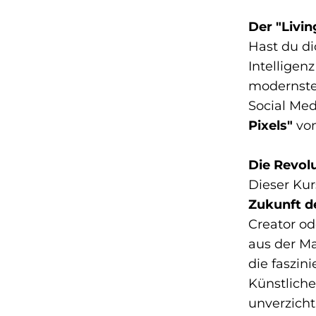
Der "Livi
Hast du di
Intelligen
modernster
Social Med
Pixels"
von
Die Revolu
Dieser Kur
Zukunft de
Creator od
aus der Ma
die faszin
Künstliche
unverzicht