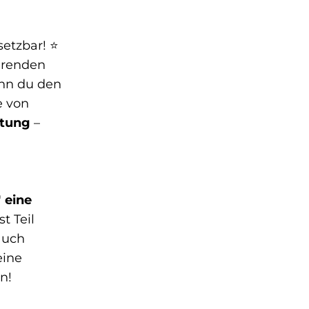
etzbar! ⭐
ierenden
enn du den
e von
itung
–
"
eine
st Teil
auch
eine
n!