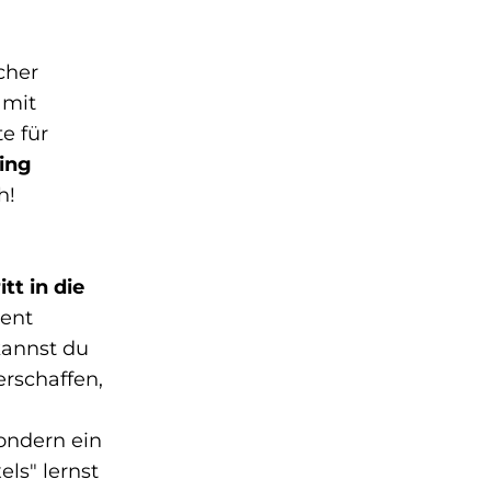
cher
 mit
e für
ving
h!
itt in die
tent
kannst du
rschaffen,
sondern ein
els" lernst