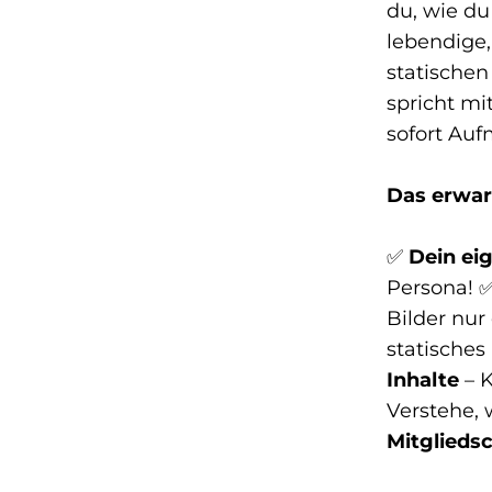
du, wie du
lebendige,
statischen
spricht mi
sofort Auf
Das erwart
✅
Dein eig
Persona! 
Bilder nur
statisches
Inhalte
– K
Verstehe, 
Mitglieds