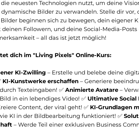
 die neuesten Technologien nutzt, um deine Visio
 dynamische Bilder zu verwandeln. Stelle dir vor, 
 Bilder beginnen sich zu bewegen, dein eigener K
t deinen Followern, und deine Social-Media-Posts
merksamkeit – all das ist jetzt möglich!
et dich im "Living Pixels" Online-Kurs:
ener KI-Zwilling
– Erstelle und belebe deine digit
✅
KI-Kunstwerke erschaffen
– Generiere beeindr
 durch Texteingaben! ✅
Animierte Avatare
– Verw
 Bild in ein lebendiges Video! ✅
Ultimative Social
reiere Content, der viral geht! ✅
KI-Grundlagen m
wie KI in der Bildbearbeitung funktioniert! ✅
Solut
chaft
– Werde Teil einer exklusiven Business Com