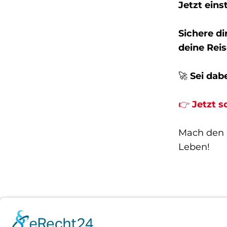
Jetzt eins
Sichere di
deine Reis
🚀
Sei dab
👉
Jetzt s
Mach den e
Leben!