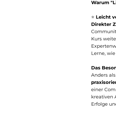
Warum "Liv
⭐
Leicht v
Direkter 
Communit
Kurs weite
Expertenwi
Lerne, wie
Das Beson
Anders als
praxisori
einer Comm
kreativen 
Erfolge un