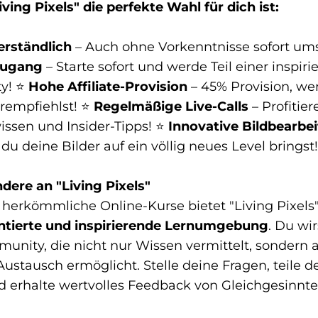
ing Pixels" die perfekte Wahl für dich ist:
erständlich
– Auch ohne Vorkenntnisse sofort ums
Zugang
– Starte sofort und werde Teil einer inspir
y! ⭐
Hohe Affiliate-Provision
– 45% Provision, w
rempfiehlst! ⭐
Regelmäßige Live-Calls
– Profitier
ssen und Insider-Tipps! ⭐
Innovative Bildbearbe
 du deine Bilder auf ein völlig neues Level bringst!
dere an "Living Pixels"
 herkömmliche Online-Kurse bietet "Living Pixels
entierte und inspirierende Lernumgebung
. Du wir
unity, die nicht nur Wissen vermittelt, sondern 
Austausch ermöglicht. Stelle deine Fragen, teile d
d erhalte wertvolles Feedback von Gleichgesinnte