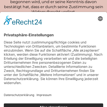
begonnen wird, und er seine Kenntnis davon
bestätigt hat, dass er durch seine Zustimmung sein
Widerrufsrecht verliert.
Da bei unseren digitalen Produkten alle Inhalte
unmittelbar nach dem Kauf offengelegt werden, ist
ein Widerrufsrecht ausgeschlossen. Der Käufer
erklärt sich mit dem Abschluss des Kaufs
ausdrücklich damit einverstanden.
Hinweis gemäß §1 Abs. 1 FernUSG:
Alle Angebote dienen der freien Weiterbildung und
Inspiration. Es stellt keine staatlich anerkannte
Ausbildung dar und fallt nicht unter das
Fernunterrichtsschutzgesetz (FernUSG), da keine
individuelle Betreuung oder Prüfungsleistungen
erbracht werden.
Rechtliches
AGB