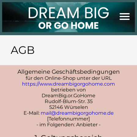
AGB
Allgemeine Geschäftsbedingungen
für den Online-Shop unter der URL
https://www.dreambigorgohome.com
e
betrieben von
DreamBig.or.GoHome
Rudolf-Blum-Str. 35
52146 Würselen
i
E-Mail:
mail@dreambigorgohome.de
[Telefonnummer]
- im Folgenden: Anbieter -