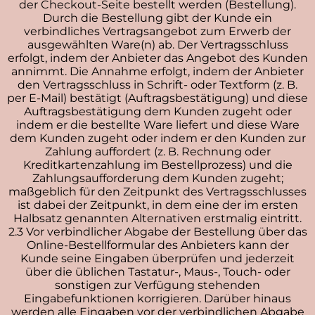
der Checkout-Seite bestellt werden (Bestellung).
Durch die Bestellung gibt der Kunde ein
verbindliches Vertragsangebot zum Erwerb der
t
ausgewählten Ware(n) ab. Der Vertragsschluss
k
erfolgt, indem der Anbieter das Angebot des Kunden
annimmt. Die Annahme erfolgt, indem der Anbieter
den Vertragsschluss in Schrift- oder Textform (z. B.
per E-Mail) bestätigt (Auftragsbestätigung) und diese
Auftragsbestätigung dem Kunden zugeht oder
indem er die bestellte Ware liefert und diese Ware
dem Kunden zugeht oder indem er den Kunden zur
Zahlung auffordert (z. B. Rechnung oder
Kreditkartenzahlung im Bestellprozess) und die
Zahlungsaufforderung dem Kunden zugeht;
maßgeblich für den Zeitpunkt des Vertragsschlusses
ist dabei der Zeitpunkt, in dem eine der im ersten
Halbsatz genannten Alternativen erstmalig eintritt.
2.3 Vor verbindlicher Abgabe der Bestellung über das
Online-Bestellformular des Anbieters kann der
Kunde seine Eingaben überprüfen und jederzeit
über die üblichen Tastatur-, Maus-, Touch- oder
sonstigen zur Verfügung stehenden
Eingabefunktionen korrigieren. Darüber hinaus
werden alle Eingaben vor der verbindlichen Abgabe